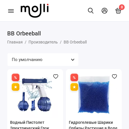
0
BB Orbeeball
Главная
Производитель
BB Orbeeball
Водный Пистолет
Гидрогелевые Шарики
Электрический Глок
Орбизы Растущие в Воде