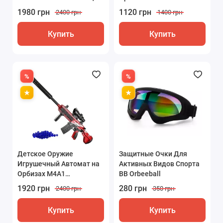
M416 Зелёный
1980 грн
1120 грн
2400 грн
1400 грн
Купить
Купить
Детское Оружие
Защитные Очки Для
Игрушечный Автомат на
Активных Видов Спорта
Орбизах M4A1
BB Orbeeball
Аккумуляторный +
1920 грн
280 грн
2400 грн
350 грн
Глушитель + Оптика
Красный 80 см
Купить
Купить