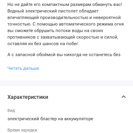
Но не дайте его компактным размерам обмануть вас!
Водный электрический пистолет обладает
впечатляющей производительностью и невероятной
точностью. С помощью автоматического режима огня
вы сможете обрушить потоки воды на своих
противников с захватывающей скоростью и силой,
оставляя их без шансов на побег.
А с запасной обоймой вы никогда не останетесь без
боеприпасов в самый ответственный момент битвы.
Просто быстро замените обойму и продолжайте
Читать дальше
наступление!
Автоматический Бластер Glock 18 легок в
использовании и обеспечивает комфортное
Характеристики
удержание благодаря эргономичной рукоятке. Вы
сможете наслаждаться увлекательными водными
Вид
сражениями вместе с друзьями и семьей, создавая
незабываемые моменты веселья и соперничества.
электрический бластер на аккумуляторе
Основные характеристики включают в себя:
Время зарядки