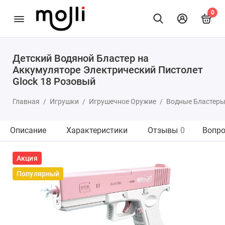
0
Детский Водяной Бластер на
Аккумуляторе Электрический Пистолет
Glock 18 Розовый
Главная
Игрушки
Игрушечное Оружие
Водные Бластер
Описание
Характеристики
Отзывы
0
Вопро
Акция
Популярный