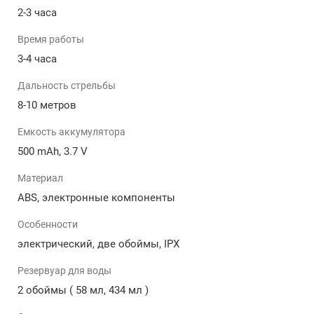
2-3 часа
• Емкость: бластер Глок 18 на аккумуляторе имеет
большую ёмкость на две обоймы, что позволяет
Время работы
проводить долгие бои без необходимости частой
3-4 часа
дозаправки.
Дальность стрельбы
• Диапазон пульверизатора: благодаря высокому
8-10 метров
давлению, автоматический бластер может стрелять
водой на расстоянии до 8-10 метров.
Емкость аккумулятора
• Электрический механизм: работает от аккумулятора,
500 mAh, 3.7 V
что позволяет создавать высокое давление для
Материал
распыления воды.
ABS, электронные компоненты
• Водонепроницаемость: игрушка оснащена
специальной системой влагозащиты, которая делает
Особенности
бластер полностью безопасным для детей.
электрический, две обоймы, IPX
Особенности:
Резервуар для воды
2 обоймы ( 58 мл, 434 мл )
• Легкий и удобный в использовании, что делает его
идеальным для игр на открытом воздухе.