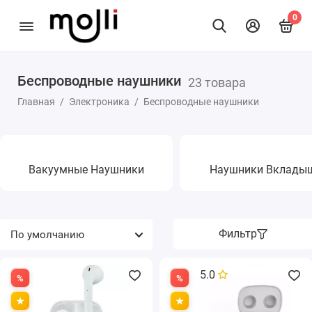
0
Беспроводные наушники
23 товара
Беспроводные наушники
Главная
Электроника
Беспроводные наушники
Караоке Микрофоны
Караоке Системы
Вакуумные Наушники
Наушники Вклады
Проекторы
Фильтр
5.0