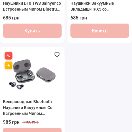
Наушники D10 TWS Sainyer со
Наушники Вакуумные
Встроенным Чипом Bluetrum
Вкладыши IPX5 со
Черные
Встроенным Чипом JL
685 грн
685 грн
Sainyer A68 Белые
Купить
Купить
Беспроводные Bluetooth
Наушники Вакуумные Со
Встроенным Чипом
BLUETRUM D09 Pro TWS
985 грн
1100 грн
Серые