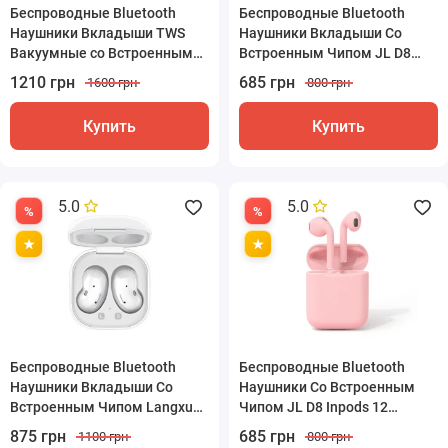
Беспроводные Bluetooth
Беспроводные Bluetooth
Наушники Вкладыши TWS
Наушники Вкладыши Со
Вакуумные со Встроенным
Встроенным Чипом JL D8
Чипом Bluetrum и Стерео
Inpods 12 Голубые
1210 грн
685 грн
1600 грн
800 грн
Эффектом Звука Sainyer T20
Купить
Купить
5.0
5.0
Беспроводные Bluetooth
Беспроводные Bluetooth
Наушники Вкладыши Со
Наушники Со Встроенным
Встроенным Чипом Langxun
Чипом JL D8 Inpods 12
Белые
Розовые
875 грн
685 грн
1100 грн
800 грн