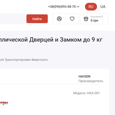
RU
UA
+38(096)093-68-70
Корзина
0
Найти
0 грн
лической Дверцей и Замком до 9 кг
 для Транспортировки Животного
HAISEN
Производитель
Модель: HKX-001
 грн