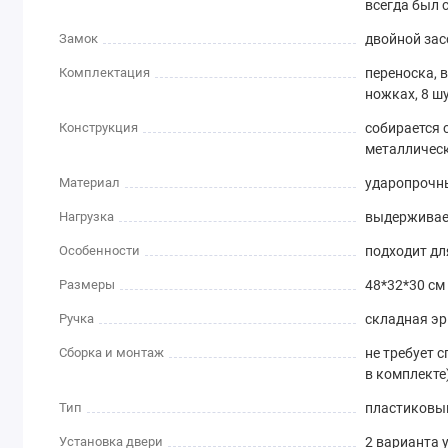
всегда был 
Замок
двойной зас
Комплектация
переноска, в
ножках, 8 ш
Конструкция
собирается
металличес
Материал
ударопрочны
Нагрузка
выдерживает
Особенности
подходит дл
Размеры
48*32*30 см
Ручка
складная э
Сборка и монтаж
не требует 
в комплекте
Тип
пластиковый
Установка двери
2 варианта 