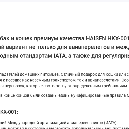
бак и кошек премиум качества HAISEN HKX-001
й вариант не только для авиаперелетов и меж
дным стандартам IATA, а также для регулярны
бладателей домашних питомцев. Отличный подарок для кошки или 
я к поездке как наземным транспортом, так и авиаперелетами. Со
ля перевозок, которые соответствуют определенным требованиям.
 в конце концов были созданы единые унифицированные правила 
KX-001:
ваний Международной организацией авиаперевозчиков (ИАТА).
ции, которая в состоянии выдержать дополнительный вес, поставл