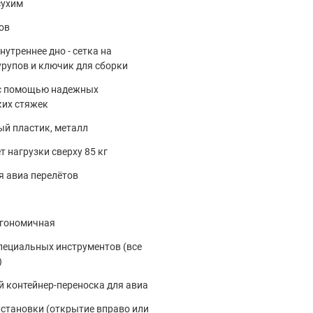
сухим
ов
нутреннее дно - сетка на
урупов и ключик для сборки
 с помощью надежных
ких стяжек
й пластик, металл
 нагрузки сверху 85 кг
я авиа перелётов
ргономичная
специальных инструментов (все
)
 контейнер-переноска для авиа
установки (открытие вправо или