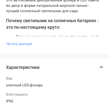
Это автономный декоративный фонарь и LED лампа
во двор в форме натуральной морской гальки -
лучший солнечный светильник для сада.
Почему светильник на солнечных батареях -
это по-настоящему круто:
Полная независимость от электричества - днём
солнечная панель эффективно заряжает
Читать дальше
аккумулятор, а ночью светильник автоматически
включается и работает 6–8 часов.
Экономия каждый месяц - нулевые расходы на
электроэнергию. Один раз купили - и освещение
Характеристики
бесплатно весь срок службы.
Экологичность - чистая энергия солнца, без
Вид
вредных выбросов и нагрузки на сеть.
Удобство и безопасность - не нужно тянуть
уличный LED-фонарь
кабели, сверлить стены или вызывать
Влагозащита
электрика. Идеально для дачи, загородного дома
или любого участка.
IP65
Надёжность в любых условиях - работает