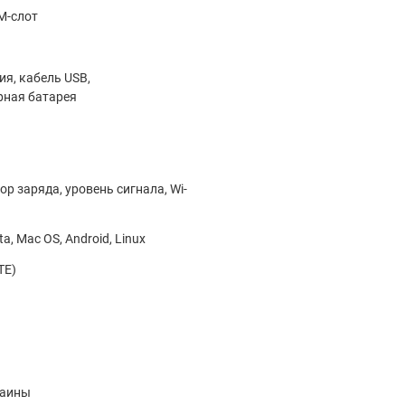
IM-слот
я, кабель USB,
рная батарея
р заряда, уровень сигнала, Wi-
ta, Mac OS, Android, Linux
TE)
раины