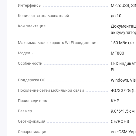
Интерфейсы
MicroUSB, S
Количество пользователей
до 10
Комплектация
Документаци
аккумулято
Максимальная скорость Wi-Fi соединения
150 Мбит/с
Модель
MF800
Особенности
LED индикато
Fi
Поддержка ОС
Windows, Vis
Поколение сетей мобильной связи
4G/3G/2G (L
Производитель
КНР
Размер
9,8*6*1,5 см
Сертификация
CE/ROHS
Синхронизация
все GSM Ук