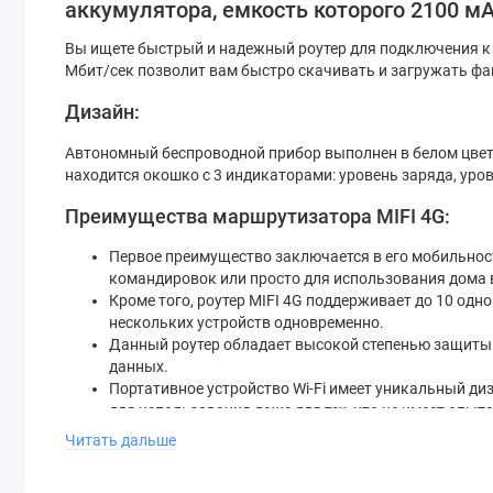
аккумулятора, емкость которого 2100 мА
Вы ищете быстрый и надежный роутер для подключения к И
Мбит/сек позволит вам быстро скачивать и загружать фай
Дизайн:
Автономный беспроводной прибор выполнен в белом цвете
находится окошко с 3 индикаторами: уровень заряда, уров
Преимущества маршрутизатора MIFI 4G:
Первое преимущество заключается в его мобильности
командировок или просто для использования дома 
Кроме того, роутер MIFI 4G поддерживает до 10 од
нескольких устройств одновременно.
Данный роутер обладает высокой степенью защиты 
данных.
Портативное устройство Wi-Fi имеет уникальный ди
для использования даже для тех, кто не имеет опыт
Устройство имеет 3 световые индикатора, по котор
Читать дальше
Если вы ищете надежный и быстрый роутер, который легк
то роутер маршрутизатор MIFI 4G на 150 Mbps - это идеал