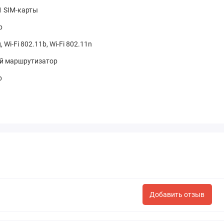
1 SIM-карты
b
, Wi-Fi 802.11b, Wi-Fi 802.11n
й маршрутизатор
р
Добавить отзыв