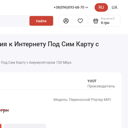
RU
UA
+38(096)093-68-70
Корзина
0
Найти
0 грн
я к Интернету Под Сим Карту с
 Под Сим Карту с Аккумулятором 150 Mbps
YIIOT
Производитель
Модель: Переносной Роутер MIFI
 грн