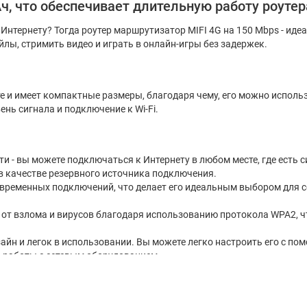
ч, что обеспечивает длительную работу роутер
нтернету? Тогда роутер маршрутизатор MIFI 4G на 150 Mbps - иде
лы, стримить видео и играть в онлайн-игры без задержек.
 и имеет компактные размеры, благодаря чему, его можно использ
ень сигнала и подключение к Wi-Fi.
 - вы можете подключаться к Интернету в любом месте, где есть с
в качестве резервного источника подключения.
новременных подключений, что делает его идеальным выбором для
от взлома и вирусов благодаря использованию протокола WPA2, ч
зайн и легок в использовании. Вы можете легко настроить его с п
а работы с сетевым оборудованием.
ым можно определить подключение, уровень заряда и уровень сигн
о подключается к Интернету, имеет высокую степень защиты и яв
ьный выбор для вас. Не откладывайте покупку на потом - получите