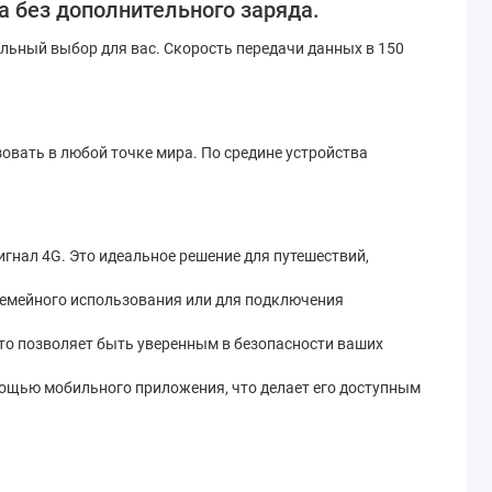
а без дополнительного заряда.
альный выбор для вас. Скорость передачи данных в 150
овать в любой точке мира. По средине устройства
игнал 4G. Это идеальное решение для путешествий,
 семейного использования или для подключения
то позволяет быть уверенным в безопасности ваших
омощью мобильного приложения, что делает его доступным
ала.
ляется идеальным выбором для мобильного использования,
 надежное и быстрое подключение к Интернету уже сегодня!