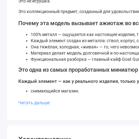
Это не игрушка.
Это коллекционный предмет, созданный для удовольствия
Почему эта модель вызывает ажиотаж во в
100% металл — ощущается как настоящее изделие, т
Каждый элемент создан из металла: ствол, корпус, 
Она тяжёлая, холодная, «живая» — то, чего невозмо
Материал делает модель долговечной и по-настоящ
Функциональная разборка — главный кайф Goat Gu
Это одна из самых проработанных миниатюр 
Каждый элемент — как у реального изделия, только
снимающийся магазин.
подвижный затвор.
Читать дальше
регулируемая сошка.
съёмный оптический прицел.
ствол и корпус, собирающиеся вручную.
винты, крепления, подвижные механизмы — всё прис
Сборка доставляет то самое чувство «инженерного удовол