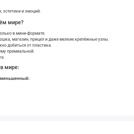
, эстетики и эмоций.
сём мире?
олько в мини-формате.
сошка, магазин, прицел и даже мелкие крепёжные узлы.
жно добиться от пластика.
ему премиальной.
ns.
в мире:
 уменьшенный:
утствует.
ьствия», которое сложно описать словами, но легко почувствоват