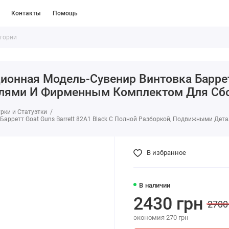
Контакты
Помощь
нная Модель-Сувенир Винтовка Барретт 
лями И Фирменным Комплектом Для Сб
рки и Статуэтки
арретт Goat Guns Barrett 82A1 Black С Полной Разборкой, Подвижными Де
В избранное
В наличии
2430 грн
2700
экономия 270 грн