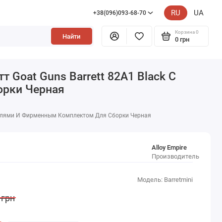
RU
UA
+38(096)093-68-70
Корзина
0
Найти
0 грн
Goat Guns Barrett 82A1 Black С
орки Черная
талями И Фирменным Комплектом Для Сборки Черная
Alloy Empire
Производитель
Модель: Barretmini
 грн