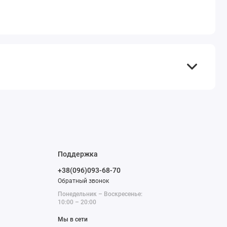
ованная.
в офисе, дома, на полке или в витрине.
Поддержка
+38(096)093-68-70
Обратный звонок
Понедельник – Воскресенье:
10:00 – 20:00
Мы в сети