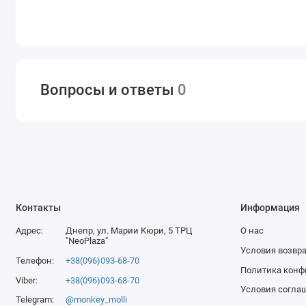
Goat Guns — это идеальный «подарок-эмоция»: открываешь
Почему это отличный сувенир?
Потому что Goat Guns — это не игрушка.
Вопросы и ответы
0
Это декоративная металлическая миниатюра с «взросовой
Она создаёт настроение, вызывает эмоции и становится те
Контакты
Информация
Адрес:
Днепр, ул. Марии Кюри, 5 ТРЦ
О нас
"NeoPlaza"
Условия возвра
Телефон:
+38(096)093-68-70
Политика конф
Viber:
+38(096)093-68-70
Условия согла
Telegram:
@monkey_molli