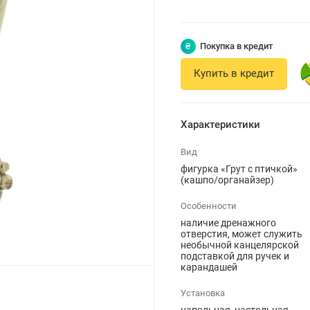
₴
Покупка в кредит
Купить в кредит
Характеристики
Вид
фигурка «Грут с птичкой»
(кашпо/органайзер)
Особенности
наличие дренажного
отверстия, может служить
необычной канцелярской
подставкой для ручек и
карандашей
Установка
напольная, настольная