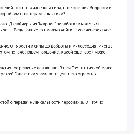
тений, это его жизненная сила, его источник бодрости и
бескрайним просторам галактики?
ого. Дизайнеры из "Марвел" поработали над этим
ьность. Ведь только тут можно найти такое невероятное
ение. От ярости и силы до доброты и милосердия. Иногда
 в этом потрясающем горшочке. Какой еще герой может
рактичное решение для жизни. В нем Грут с птичкой может
тражей Галактики уважают и ценят его страсть к
ботой о передаче уникальности персонажа. Он точно
анцелярского аксессуара, где вы можете хранить ручки,