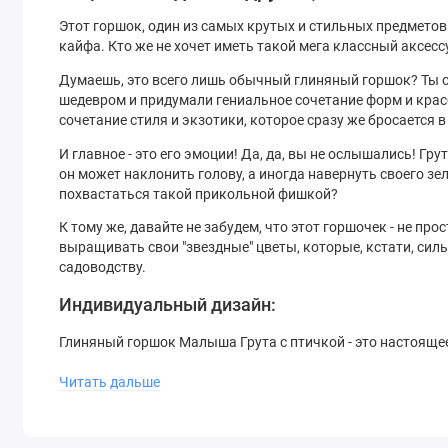
Этот горшок, один из самых крутых и стильных предметов 
кайфа. Кто же не хочет иметь такой мега классный аксес
Думаешь, это всего лишь обычный глиняный горшок? Ты о
шедевром и придумали гениальное сочетание форм и красок
сочетание стиля и экзотики, которое сразу же бросается в
И главное - это его эмоции! Да, да, вы не ослышались! Г
он может наклонить голову, а иногда навернуть своего з
похвастаться такой прикольной фишкой?
К тому же, давайте не забудем, что этот горшочек - не п
выращивать свои "звездные" цветы, которые, кстати, сил
садоводству.
Индивидуальный дизайн:
Глиняный горшок Малыша Грута с птичкой - это настоящее
отражает облик и настроение Грута, выражая его чувства 
Читать дальше
Многофункциональность:
Этот уникальный горшок идеально подходит как для разме