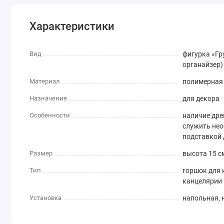
карандаши и другие мелочи. Вы сами определяете, как ис
Материал изготовления:
Характеристики
Горшок выполнен из полимерной смолы, обеспечивая проч
использования с растениями и цветами.
Вид
фигурка «Гр
органайзер)
Цветочный глиняный горшок "Грут с птичкой" - это интере
растениями и приятные эмоции. Создайте свою уникальн
Материал
полимерная
Назначение
для декора
Особенности
наличие дре
служить не
подставкой 
Размер
высота 15 с
Тип
горшок для 
канцелярии
Установка
напольная, 