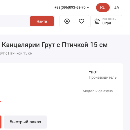
RU
UA
+38(096)093-68-70
Корзина
0
Найти
0 грн
Канцелярии Грут с Птичкой 15 см
ут с Птичкой 15 см
YIIOT
Производитель
Модель: galaxy05
н
Быстрый заказ