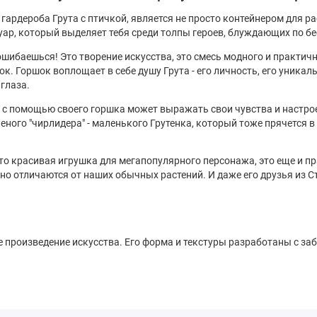
гардероба Грута с птичкой, является не просто контейнером для рас
суар, который выделяет тебя среди толпы героев, блуждающих по 
шибаешься! Это творение искусства, это смесь модного и практичн
. Горшок воплощает в себе душу Грута - его личность, его уникал
 глаза.
рут с помощью своего горшка может выражать свои чувства и настро
еленого "чирлидера" - маленького Грутенка, который тоже прячется
росто красивая игрушка для мегапопулярного персонажа, это еще и п
ьно отличаются от наших обычных растений. И даже его друзья из С
 произведение искусства. Его форма и текстуры разработаны с за
и характер.
щения небольших вазонов с цветами, так и в качестве стильного к