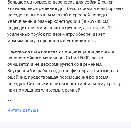
Большое автокресло-переноска для собак Zmaker —
это идеальное решение для безопасных и комфортных
поездок с питомцем мелкой и средней породы.
Увеличенный размер конструкции (48×39×48 см)
подходит для животных покрупнее, а каркас из 12
усиленных трубок по периметру обеспечивает
максимальную прочность и устойчивость.
Переноска изготовлена из водонепроницаемого и
износостойкого материала Oxford 600D, легко
очищается и не деформируется со временем.
Внутренний карабин надежно фиксирует питомца за
ошейник, предотвращая перемещения во время
поездки. Сиденье крепится к автомобильному креслу
при помощи регулируемых ремней.
Дизайн:
Читать дальше
Модель выполнена в трех цветах с контрастным
принтом в виде лапок, что делает её практичной и
немаркой. Высокая спинка (48 см) обеспечивает