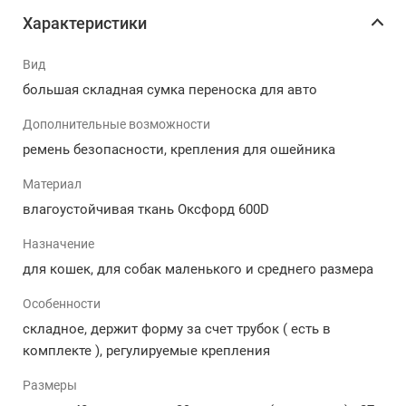
дополнительную защиту и комфорт. Боковые части
Характеристики
оснащены сетчатыми вставками — животному не
будет душно, и оно сможет видеть владельца во
время поездки.
Вид
большая складная сумка переноска для авто
Особенности и преимущества большой авто
сумки:
Дополнительные возможности
ремень безопасности, крепления для ошейника
Подходит для собак мелких и средних пород.
Большой размер — больше стандартных
Материал
автокресел.
влагоустойчивая ткань Оксфорд 600D
Усиленный каркас — 12 прочных трубок по всему
периметру.
Назначение
Водонепроницаемая и плотная ткань Oxford 600D.
для кошек, для собак маленького и среднего размера
Регулируемые крепежные ремни и ремень для
ошейника.
Особенности
Быстрая установка на переднее или заднее
складное, держит форму за счет трубок ( есть в
сиденье.
комплекте ), регулируемые крепления
Отличная вентиляция за счёт сетчатых боковин.
Компактно складывается при хранении.
Размеры