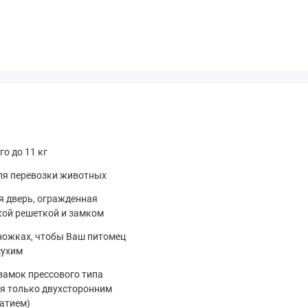
ATA;
о до 11 кг
ля перевозки животных
 собак.
 дверь, огражденная
уманный до мелочей, надёжный и невероятно удобный. Когда вы вы
кой решеткой и замком
ножках, чтобы Ваш питомец
и приятными!
сухим
A прямо сейчас - и уже в следующей поездке оцените, насколько п
амок прессового типа
я только двухсторонним
атием)