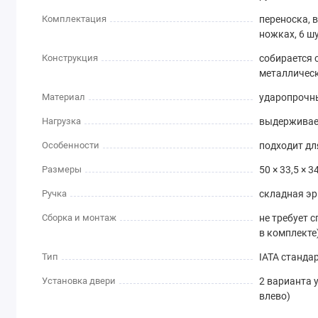
Комплектация
переноска, в
ножках, 6 ш
Конструкция
собирается
металличес
Материал
ударопрочны
Нагрузка
выдерживает
Особенности
подходит дл
Размеры
50 × 33,5 × 3
Ручка
складная э
Сборка и монтаж
не требует 
в комплекте
Тип
IATA станда
Установка двери
2 варианта 
влево)