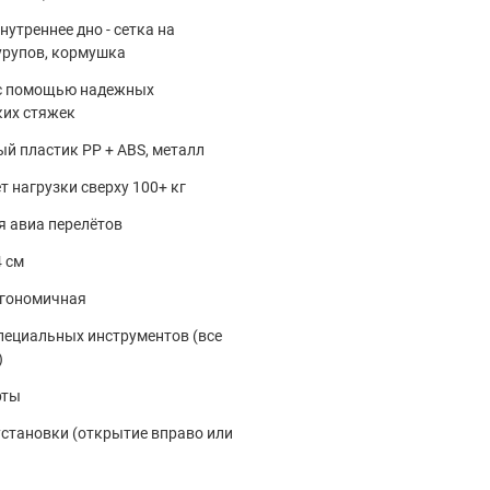
нутреннее дно - сетка на
урупов, кормушка
 с помощью надежных
ких стяжек
й пластик PP + ABS, металл
 нагрузки сверху 100+ кг
я авиа перелётов
4 см
ргономичная
специальных инструментов (все
)
рты
установки (открытие вправо или