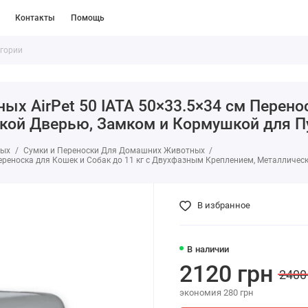
Контакты
Помощь
х AirPet 50 IATA 50×33.5×34 см Перенос
кой Дверью, Замком и Кормушкой для П
ных
Сумки и Переноски Для Домашних Животных
Переноска для Кошек и Собак до 11 кг с Двухфазным Креплением, Металличе
В избранное
В наличии
2120 грн
2400
экономия 280 грн