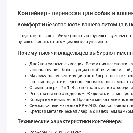
Контейнер - переноска для собак и кошек
Комфорт и безопасность вашего питомца в неб
Представьте: ваш любимец спокойно путешествует вместе с
путешествовать с питомцем легко и уверенно.
Почему тысячи владельцев выбирают именно 
Двойная система фиксации. Верх и низ переноски 
использования. Конструкция остаётся монолитной д
Максимальная вентиляция контейнера - десятки ве
постоянно, даже в переполненном салоне самолёта 
Съёмный верх - 2 в 1. Верхняя часть легко отсоедин
Решётчатое дно с поддоном. Жидкость и грязь пров
Кормушка в комплекте. Прочная миска надёжно креп
Сверхпрочный материал PP + ABS. Ударостойкий пла
Крепкая металлическая дверца с надёжным замком -
Технические характеристики контейнера:
Размеры: 50 × 33,5 × 34 см;