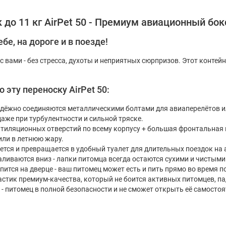
 до 11 кг AirPet 50 - Премиум авиационный бок
е, на дороге и в поезде!
 вами - без стресса, духоты и неприятных сюрпризов. Этот контейне
эту переноску AirPet 50:
надёжно соединяются металлическими болтами для авиаперелётов
аже при турбулентности и сильной тряске.
нтиляционных отверстий по всему корпусу + большая фронтальная
или в летнюю жару.
яется и превращается в удобный туалет для длительных поездок на 
аливаются вниз - лапки питомца всегда остаются сухими и чистыми
ится на дверце - ваш питомец может есть и пить прямо во время п
стик премиум-качества, который не боится активных питомцев, па
 питомец в полной безопасности и не сможет открыть её самостоя