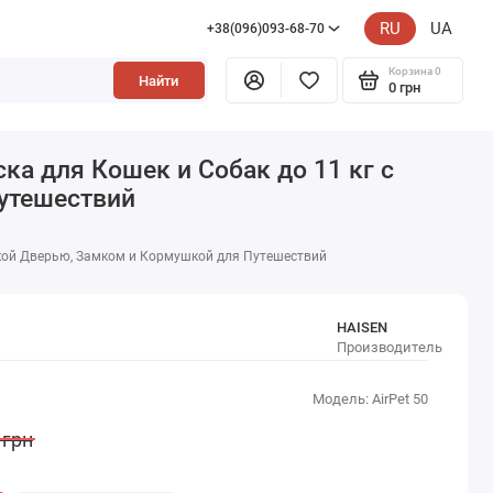
RU
UA
+38(096)093-68-70
Корзина
0
Найти
0 грн
ка для Кошек и Собак до 11 кг с
утешествий
ской Дверью, Замком и Кормушкой для Путешествий
HAISEN
Производитель
Модель: AirPet 50
 грн