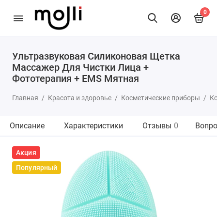
0
Ультразвуковая Силиконовая Щетка
Массажер Для Чистки Лица +
Фототерапия + EMS Мятная
Главная
Красота и здоровье
Косметические приборы
К
Описание
Характеристики
Отзывы
0
Вопро
Акция
Популярный