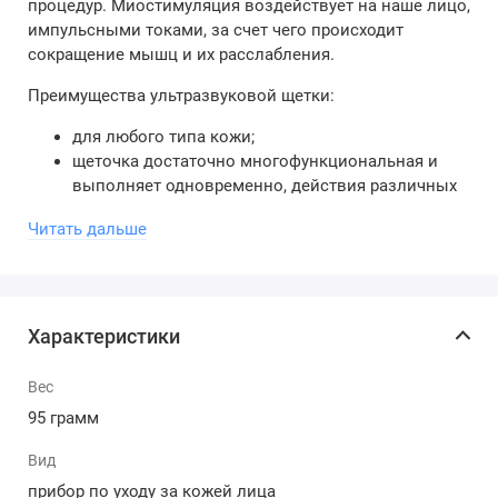
процедур. Миостимуляция воздействует на наше лицо,
импульсными токами, за счет чего происходит
сокращение мышц и их расслабления.
Преимущества ультразвуковой щетки:
для любого типа кожи;
щеточка достаточно многофункциональная и
выполняет одновременно, действия различных
приборов;
Читать дальше
для домашнего применения, причем довольно
просто, разобраться сможет каждый;
высокая эффективность, фототерапия и
вибрационный массаж стали лучшими в
косметологии и медицине;
Характеристики
шикарный дизайн, идеальный и полезный
подарок для каждого.
Вес
5 настраиваемых режимов мощности
позволяют
95 грамм
подобрать индивидуальный уровень интенсивности,
Вид
который подходит именно Вам.
прибор по уходу за кожей лица