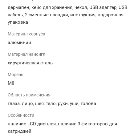
Основные преимущества беспроводного
дермапен, кейс для хранения, чехол, USB адаптер, USB
дермапена М8:
кабель, 2 сменные насадки, инструкция, подарочная
упаковка
Аппарат стимулирует физиологические реакции.
Полностью безопасная и комфортная процедура.
Материал корпуса
Удобная форма прибора, что позволяет
алюминий
комфортно использовать аппарат.
Дермапен позволяет достичь высокой
Материал наноигл
абсорбации любых видов активных веществ.
хирургическая сталь
Повышает эффективность последующих средств
по уходу за кожей.
Модель
Можно использовать даже при тонкой коже, в
M8
области шеи, лица и тела.
Глубина проникновения игл четко 0.25 до 2.5 мм,
Область применения
кожа обрабатывается равномерно.
глаза, лицо, шея, тело, руки, уши, голова
Иглы проникают в кожу строго перпендикулярно
на указанную глубину, поэтому царапины и
Особенности
микроразрывы кожи исключены.
наличие LCD дисплея, наличие 3 фиксаторов для
Оптимальная скорость колебательных движений
катриджей
для снижения болевых ощущений.