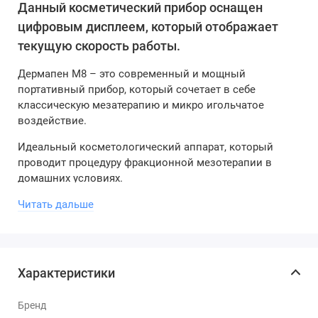
Данный косметический прибор оснащен
цифровым дисплеем, который отображает
текущую скорость работы.
Дермапен М8 – это современный и мощный
портативный прибор, который сочетает в себе
классическую мезатерапию и микро игольчатое
воздействие.
Идеальный косметологический аппарат, который
проводит процедуру фракционной мезотерапии в
домашних условиях.
Читать дальше
Аппарат способен:
предотвратить дряблость кожи;
замедлить старение кожи;
безболезнено обновить кожу лица, зоны
Характеристики
декольте и шеи.
Дермапен М8
- не причинит вреда коже, он не
Бренд