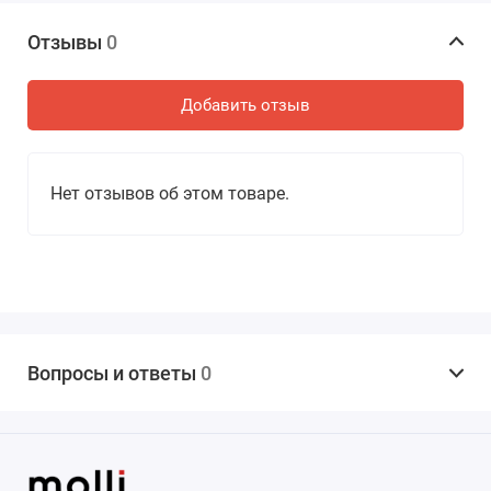
Подходят картриджи: на 9 игл, на 16 игл, на 24
иглы, на 36 игл.
Отзывы
0
6 скоростей.
Работа косметологического аппарата от сети.
Добавить отзыв
3D фиксатор картриджей.
Лазерная заточка игл.
Кейс для хранения и чехол.
Нет отзывов об этом товаре.
Области применения:
Биоревитализация – во время этой процедуры
происходит введение в кожу гиалурованой
кислоты.
Лечение рубцов постакне.
Работа с пигментированной кожей.
Лечение всех типов морщин.
Вопросы и ответы
0
Уменьшение расширенных пор на лице.
Устранение стрий и растяжек по всему телу.
Коррекция возрастных изменений.
Избавление от целлюлита.
Лечение алопеции (облысение).