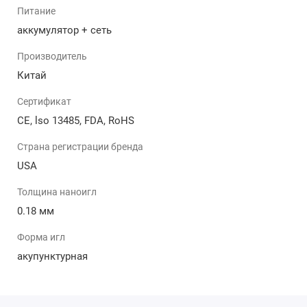
Есть возможность регулировать глубину
Питание
проникновения игл.
аккумулятор + сеть
За счет большого кол-ва микропроколов
проникает в глубокие слои кожи.
Производитель
Массивный микропилинг за короткий период
Китай
времени.
Кровоточивость по интенсивности и
Сертификат
длительности менее выражена, соответственно
CE, lso 13485, FDA, RoHS
снижен риск проявления гематом и синяков.
Страна регистрации бренда
Особенности:
USA
Наличие дисплея, в котором отображается
Толщина наноигл
уровень скорости.
Металический корпус, мощный двигатель.
0.18 мм
Дермапен работает на аккумуляторе, но в случае
Форма игл
разрядки работает и от сети.
Регулируемая длина иглы от 0,25 до 2,5 мм.
акупунктурная
Количество проколов – 10 000 - 16 000 rpm.
Более тонкие иглы до 0,18 мм, по сравнению с
предыдущими моделями.