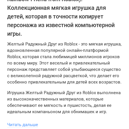
Коллекционная мягкая игрушка для
детей, которая в точности копирует
персонажа из известной компьютерной
игры.
Желтый Радужный Друг из Roblox - это мягкая игрушка,
вдохновленная популярной онлайн-платформой
Roblox, которая стала любимицей миллионов игроков
по всему миру. Этот веселый и привлекательный
персонаж представляет собой улыбающееся существо
с великолепной радужной расцветкой, что делает его
особенно привлекательным для детей всех возрастов.
Игрушка Желтый Радужный Друг из Roblox выполнена
из высококачественных материалов, которые
обеспечивают ее мягкость и пушистость, делая ее
идеальным компаньоном для обнимашек и игр.
Светло-желтый мех и яркая шевелюра на голове
добавляют игрушке ярких красок и привлекают
Читать дальше