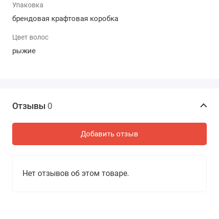
Высота: 30 см.
Упаковка
Вес: 0,89 кг.
брендовая крафтовая коробка
Материал: Бархатный винил, безвредный и
безопасный для детей.
Цвет волос
Аромат: легкий ванильный, сохраняется надолго.
рыжие
Волосы: прошиты по всей голове, легко
расчёсываются, не путаются.
Испанская виниловая кукла Пенелопа — это не просто
игрушка, а спутница, которая станет любимицей
каждого ребенка. Она объединяет в себе лучшие
Отзывы
0
традиции испанского мастерства и современные
технологии. Закажите рыжеволосую куколку Пенелопу
Добавить отзыв
у нас — мы отправим её в день заказа, без
предоплаты.
Нет отзывов об этом товаре.