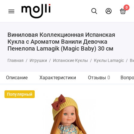
0
Виниловая Коллекционная Испанская
Кукла с Ароматом Ванили Девочка
Пенелопа Lamagik (Magic Baby) 30 см
Главная
Игрушки
Испанские Куклы
Куклы Lamagic
В
Описание
Характеристики
Отзывы
0
Вопро
Популярный