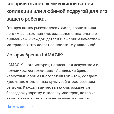
который станет жемчужиной вашей
коллекции или любимой подругой для игр
вашего ребенка.
Эта ароматная рыжеволосая кукла, пропитанная
легким запахом ванили, создается с тщательным
вниманием к каждой детали и высоким качеством
материалов, что делает её поистине уникальной.
История бренда LAMAGIK:
LAMAGIK — это история, написанная искусством и
преданностью традициям. Испанский бренд,
известный своим многолетним опытом, создает
кукол, вдохновленных культурой и мастерством
региона. Каждая виниловая кукла, рождается
благодаря упорству и таланту мастеров, которые
вкладывают в свои творения душу и страсть,
превращая каждую деталь в произведение искусства.
Читать дальше
Ручная работа обеспечивает неповторимое качество, и