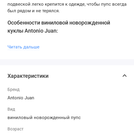
подвеской легко крепится к одежде, чтобы пупс всегда
был рядом и не терялся.
Особенности виниловой новорожденной
куклы Antonio Juan:
Премиальный сегмент: высококачественные
Читать дальше
материалы и ручная проработка деталей.
Комплект аксессуаров: платье, шляпка,
аксессуары, спальный мешок, соска с цепочкой.
Подвижные элементы: ручки, ножки и голова
Характеристики
легко вращаются, обеспечивая реалистичные
позы.
Испанское качество: каждая кукла имеет
Бренд
фирменное клеймо Antonio Juan.
Antonio Juan
История бренда Antonio Juan:
Вид
Бренд Antonio Juan — это более чем 60 лет традиций,
виниловый новорожденный пупс
мастерства и страсти к созданию исключительных
Возраст
кукол, которые поражают своей реалистичностью и