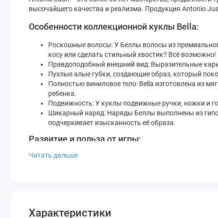
высочайшего качества и реализма. Продукция Antonio Jua
Особенности коллекционной куклы Bella:
Роскошные волосы: У Беллы волосы из премиального
косу или сделать стильный хвостик? Всё возможно!
Правдоподобный внешний вид: Выразительные карие
Пухлые алые губки, создающие образ, который поко
Полностью виниловое тело: Bella изготовлена из мя
ребенка.
Подвижность: У куклы подвижные ручки, ножки и гол
Шикарный наряд: Наряды Беллы выполнены из гипо
подчеркивает изысканность её образа.
Развитие и польза от игры:
Читать дальше
Виниловая кукла блондинка Bella – это не просто игр
Творческое воображение, создавая новые образы.
Навыки ухода через причесывание и заботу.
Эстетическое восприятие благодаря утонченным де
Почему стоит выбрать Беллу от Antonio Juan
Характеристики