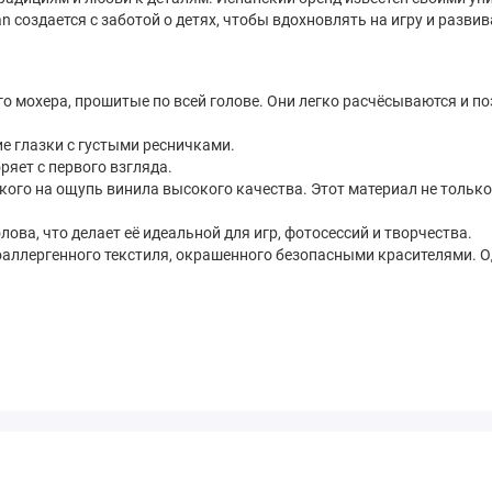
n создается с заботой о детях, чтобы вдохновлять на игру и разви
 мохера, прошитые по всей голове. Они легко расчёсываются и по
 глазки с густыми ресничками.
ряет с первого взгляда.
гкого на ощупь винила высокого качества. Этот материал не только
ова, что делает её идеальной для игр, фотосессий и творчества.
аллергенного текстиля, окрашенного безопасными красителями. 
ушка. Она помогает ребенку развивать:
талям.
?