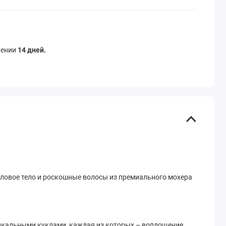
чении
14 дней.
ниловое тело и роскошные волосы из премиального мохера
уникальными куклами, каждая из которых – воплощение