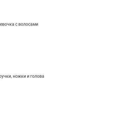
и, качества и красоты. Её высота, полностью виниловое тело и вол
вашего ребенка или элегантным дополнением коллекции.
n
с коллекционной куклой Bella!
евочка с волосами
ачиваете только при получении.
учки, ножки и голова