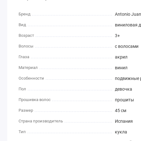
Испанская кукла Bella блондинка – это сочетание редкост
Такая виниловая кукла станет особенным подарком для 
Бренд
Antonio Jua
Подарите своему ребенку кусочек испанского волшебства 
Вид
виниловая д
Отправляем куклу в день заказа! Без предоплаты. Вы опл
Возраст
3+
Волосы
с волосами
Глаза
акрил
Материал
винил
Особенности
подвижные р
Пол
девочка
Прошивка волос
прошиты
Размер
45 см
Страна производитель
Испания
Тип
кукла