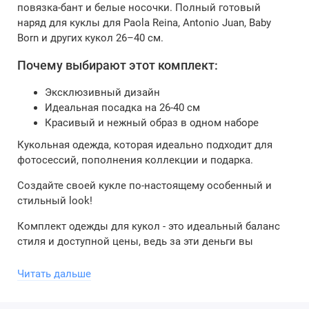
повязка-бант и белые носочки. Полный готовый
наряд для куклы для Paola Reina, Antonio Juan, Baby
Born и других кукол 26–40 см.
Почему выбирают этот комплект:
Эксклюзивный дизайн
Идеальная посадка на 26-40 см
Красивый и нежный образ в одном наборе
Кукольная одежда, которая идеально подходит для
фотосессий, пополнения коллекции и подарка.
Создайте своей кукле по-настоящему особенный и
стильный look!
Комплект одежды для кукол - это идеальный баланс
стиля и доступной цены, ведь за эти деньги вы
получаете сразу три предмета, которые превратят
обычную игру в модный показ - добавьте в корзину
Читать дальше
сегодня.