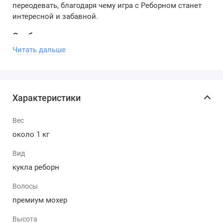
переодевать, благодаря чему игра с Реборном станет
интересной и забавной.
Особенности:
Читать дальше
Игрушка светится в темноте (по сюжету фильма
узоры на голове светятся и отображают
эмоциональный настрой персонажа).
Материал винил-силикон.
Характеристики
Анатомическая.
Мягкая на ощупь.
Вес
Идеальная детализация (выделяет куклу среди
других).
около 1 кг
Высота реборна 49 см.
Вид
Кукла раскрашена вручную.
Подвижные части тела.
кукла реборн
У куклы есть милый хвостик.
Волосы
Глазки выполнены из высококачественного
акрила.
премиум мохер
Волосы прошиты вручную.
Высота
Накладные реснички.