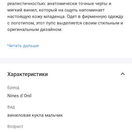
реалистичностью: анатомически точные черты и
мягкий винил, который на ощупь напоминает
настоящую кожу младенца. Одет в фирменную одежду
с логотипом, этот пупс выделяется своим стильным и
оригинальным дизайном.
Почему именно этот новорожденный пупс-
Читать дальше
мальчик DOU DOU — лучший выбор для
вашего ребенка:
Реалистичность и анатомические детали: Пупс
Характеристики
высотой 37 см с тщательно проработанными
чертами лица и телом, что делает его идеальным
Бренд
для ролевых игр и обучения. Его внешний вид
так близок к настоящему малышу, что игра с ним
Nines d`Onil
становится особенно увлекательной.
Вид
Безопасные и долговечные материалы:
Изготовлен из высококачественного винила,
виниловая кукла мальчик
который безопасен для детей и устойчив к
Возраст
износу, что гарантирует долгие и радостные часы