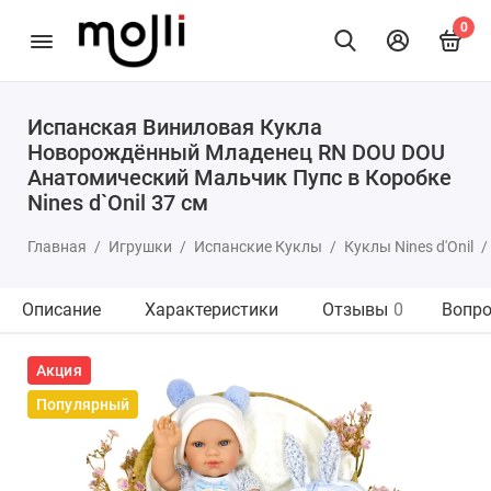
0
Испанская Виниловая Кукла
Новорождённый Младенец RN DOU DOU
Анатомический Мальчик Пупс в Коробке
Nines d`Onil 37 см
Главная
Игрушки
Испанские Куклы
Куклы Nines d'Onil
Описание
Характеристики
Отзывы
0
Вопро
Акция
Популярный