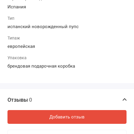
d'Onil! Мы гарантируем отправку в день заказа без
предоплаты, чтобы процесс покупки был простым и
Испания
комфортным для вас.
Тип
испанский новорожденный пупс
Типаж
европейская
Упаковка
брендовая подарочная коробка
Отзывы
0
Добавить отзыв