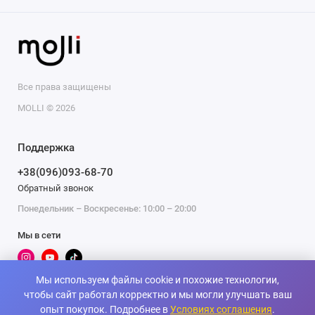
Польза в развитии:
Интерактивная игрушка на радиоуправлении
способствует развитию координации, логического
мышления и творческого подхода к решению задач.
Все права защищены
Взаимодействие с Тиранозавром станет
MOLLI © 2026
увлекательным опытом, содействующим развитию
ребенка в самых различных областях.
Поддержка
Комплект включает в себя:
+38(096)093-68-70
Робота.
Обратный звонок
Дистанционное управление.
Понедельник – Воскресенье: 10:00 – 20:00
USB-зарядное устройство.
Аккумулятор 3,7 В.
Мы в сети
Отвертку.
Дозатор для воды.
Инструкции.
Мы используем файлы cookie и похожие технологии,
чтобы сайт работал корректно и мы могли улучшать ваш
Источник питания:
опыт покупок. Подробнее в
Условиях соглашения
.