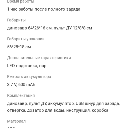
Время работы
также двигает головой, хвостом и ногами.
1 час работы после полного заряда
Возможность программирования движений
робота.
Габариты
Основные характеристики и функции:
динозавр 64*26*16 см, пульт ДУ 12*8*8 см
Сенсорное управление CYBER: Игрушка обладает
Габариты упаковки
современным сенсорным управлением,
56*28*18 см
позволяя ребенку взаимодействовать с роботом
- динозавром без лишних усилий.
Дополнительные характеристики
Парогенератор и подсветка: Встроенный
LED подставка, пар
парогенератор создает реалистичный эффект
"пара", делая игровой процесс еще
Емкость аккумулятора
захватывающим. Дополнительная подсветка
3.7 V, 600 mAh
придает игрушке магическую атмосферу.
Размер 64 см: Большие размеры делают эту
Комплектация
игрушку по-настоящему внушительной и
динозавр, пульт ДУ, аккумулятор, USB шнур для заряда,
реалистичной.
отвертка, дозатор для воды, инструкция, коробка
Функции: Динозавр также обладает
способностью перемещаться, танцевать и
Материал
двигаться в различных направлениях с