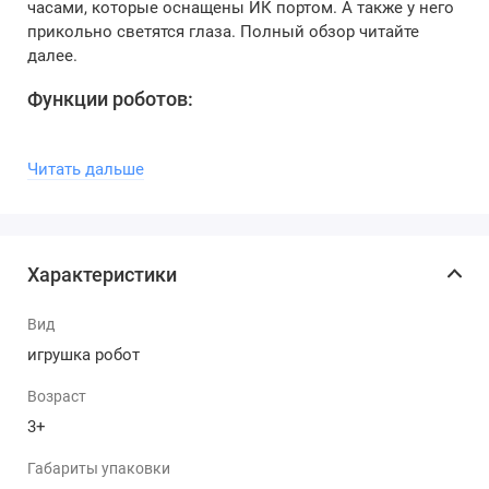
часами, которые оснащены ИК портом. А также у него
прикольно светятся глаза. Полный обзор читайте
далее.
Функции роботов:
Индуктивный;
Радиоуправляемый;
Читать дальше
Интерактивный;
Программируемый.
Робот умеет:
Характеристики
Передвигаться в разных направлениях: вперед, назад,
влево, вправо.
Вид
игрушка робот
Особенности:
Возраст
робот подвижный;
3+
часы с ИК портом, которые обеспечивают
управление.
Габариты упаковки