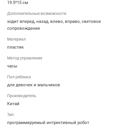
Радиус действия:
19.5*15 см
Управлять игрушкой можно на расстоянии до 6 м.
Дополнительные возможности
ходит вперед, назад, влево, вправо, световое
Дополнительная функция:
сопровождение
Это кнопочка «Программирование» - она позволяет
Материал
создать определенное движение. После повторного
нажатия робот воспроизведет все
пластик
запрограммированные действия. Он способен
Метод управления
выполнить до 50 действий.
часы
Функционирует:
Пол ребенка
Игрушка и наручные часы в виде пульта управления
для девочек и мальчиков
работают от батареек.
Производитель
Управление:
Китай
Все движения, действия и возможности робота
Тип
управляются через наручные часы, которые обладают
программируемый интрективный робот
ИК портом. Часы легко одеваются на руку и это