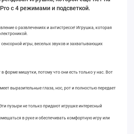
Pro с 4 режимами и подсветкой.
вление о развлечениях и антистрессе! Игрушка, которая
 электроникой.
от сенсорной игры, веселых звуков и захватывающих
в форме мишутки, потому что они есть только у нас. Вот
еет выразительные глаза, нос, рот и полностью передает
Эти пузыри не только придают игрушке интересный
помещаться в руке и обеспечивать комфортную игру или
, которые сделают вас влюбленными в него с