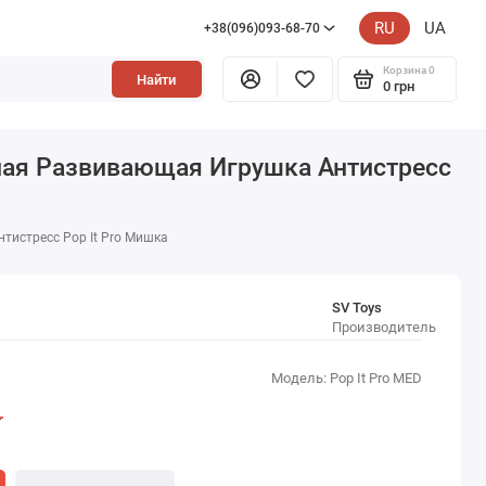
RU
UA
+38(096)093-68-70
Корзина
0
Найти
0 грн
ная Развивающая Игрушка Антистресс
истресс Pop It Pro Мишка
SV Toys
Производитель
Модель: Pop It Pro MED
н