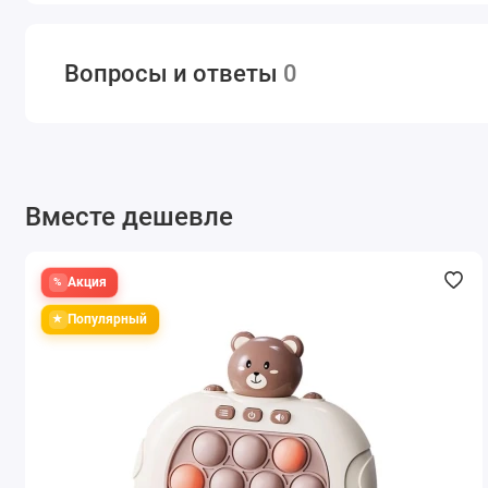
Вопросы и ответы
0
Вместе дешевле
Акция
Акция
Акция
Акция
Популярный
Популярный
Популярный
Популярный