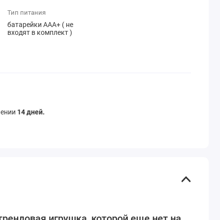
Тип питания
батарейки ААА+ ( не
входят в комплект )
чении
14 дней.
трендовая игрушка, которой еще нет на