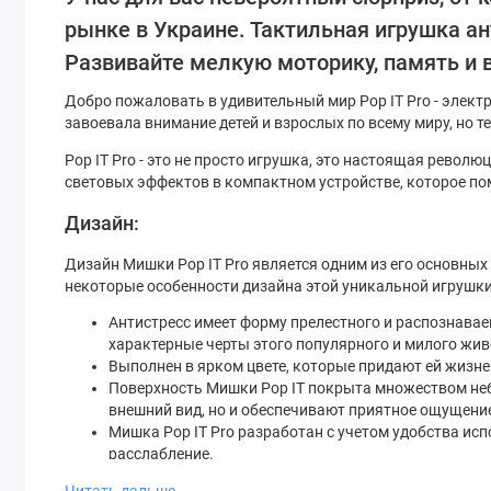
рынке в Украине. Тактильная игрушка ан
Развивайте мелкую моторику, память и 
Добро пожаловать в удивительный мир Pop IT Pro - элект
завоевала внимание детей и взрослых по всему миру, но 
Pop IT Pro - это не просто игрушка, это настоящая рево
световых эффектов в компактном устройстве, которое пом
Дизайн:
Дизайн Мишки Pop IT Pro является одним из его основных 
некоторые особенности дизайна этой уникальной игрушки
Антистресс имеет форму прелестного и распознавае
характерные черты этого популярного и милого жив
Выполнен в ярком цвете, которые придают ей жизн
Поверхность Мишки Pop IT покрыта множеством неб
внешний вид, но и обеспечивают приятное ощущение
Мишка Pop IT Pro разработан с учетом удобства ис
расслабление.
Что отличает Pop IT Pro от других подобных
Читать дальше