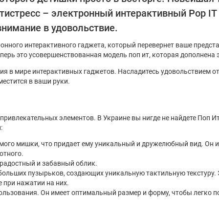
тистресс – электронный интерактивный Pop IT 
внимание в удовольствие.
ронного интерактивного гаджета, который перевернет ваше предста
теперь это усовершенствованная модель поп ит, которая дополнена
люция в мире интерактивных гаджетов. Насладитесь удовольствием 
естится в ваши руки.
привлекательных элементов. В Украине вы нигде не найдете Поп Ит 
:
мого мишки, что придает ему уникальный и дружелюбный вид. Он им
отного.
ерадостный и забавный облик.
ольших пузырьков, создающих уникальную тактильную текстуру. 
 при нажатии на них.
пользования. Он имеет оптимальный размер и форму, чтобы легко 
 устройств? Вот некоторые ключевые характеристики