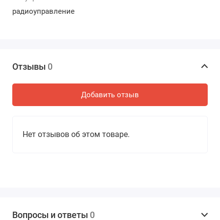
Зарядка: USB.
радиоуправление
Материал: Прочный АБС-пластик.
Расстояние: до 35 метров.
Аккумулятор: 3.7 V 500 mAh.
Не упустите шанс стать владельцем этого шедевра
техники! Закажите радиоуправляемый дрифт
Отзывы
0
автомобиль Subaru Impreza прямо сейчас и ощутите
волнение настоящих гонок в ваших руках! Данная
Добавить отзыв
модель – это настоящее произведение искусства
гоночного дизайна. Дрифт-машинка приносит не
только волнение на дороге, но и дарит вам
уникальную возможность стать настоящим героем
Нет отзывов об этом товаре.
трека, преодолевая каждый поворот с безупречным
стилем и невероятной энергией. Почувствуйте магию
дрифта в своих руках – в мире, где каждая гонка
становится неповторимым приключением!
Вопросы и ответы
0