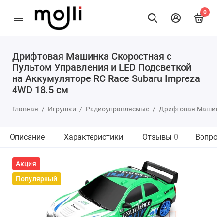
0
Дрифтовая Машинка Скоростная с
Пультом Управления и LED Подсветкой
на Аккумуляторе RC Race Subaru Impreza
4WD 18.5 см
Главная
Игрушки
Радиоуправляемые
Дрифтовая Машинк
Описание
Характеристики
Отзывы
0
Вопро
Акция
Популярный