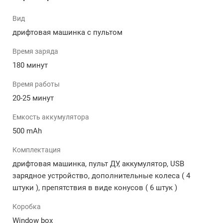
графические элементы и эргономичное
Вид
радиоуправление делают эту модель стильной и
маневренной.
дрифтовая машинка с пультом
Основные особенности радиоуправляемой
Время заряда
гоночной машинки:
180 минут
Время работы
Дрифтовое Искусство: Почувствуйте
максимальный контроль благодаря передовой
20-25 минут
системе 4WD, обеспечивающей беспрецедентные
Емкость аккумулятора
возможности для дрифтования и виртуозных
маневров.
500 mAh
Мощный Двигатель: Насыщенный мотор
Комплектация
гарантирует вам быстрый старт и плавное
ускорение, доставляя настоящее удовольствие
дрифтовая машинка, пульт ДУ, аккумулятор, USB
от гонок.
зарядное устройство, дополнительные колеса ( 4
Устойчивость к Царапинам: Изготовленная из
штуки ), препятствия в виде конусов ( 6 штук )
прочного АБС-пластика, машинка не только
стильная, но и неуязвима к повреждениям,
Коробка
обеспечивая долгий срок службы вашего
Window box