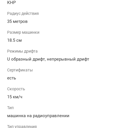
КНР
Простое Управление: Овладейте мастерством
Радиус действия
регулирования с легкостью, даже если вы
новичок в мире радиоуправляемых
35 метров
автомобилей. Вы сможете двигаться вперед,
Размер машинки
назад, поворачивать налево, поворачивать
направо, легко ускоряться и дрейфовать.
18.5 см
Компактный Размер: Подходит для
Режимы дрифта
использования как в помещении, так и на улице,
гарантируя вам увлекательные гонки в любом
U образный дрифт, непрерывный дрифт
месте.
Сертификаты
Легкая Зарядка: Поддерживайте свою машинку в
боевой готовности с удобной зарядкой через
есть
USB.
Скорость
Характеристики дрифтовой машинки:
15 км/ч
Скорость: до 15 км/ч.
Тип
Масштаб: 1/24.
машинка на радиоуправлении
Система Управления: 2.4GHz радиоуправление.
Время Работы: До 20 минут.
Тип управления