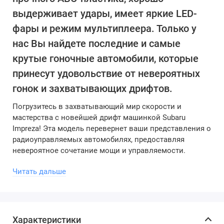
выдерживает удары, имеет яркие LED-
фары и режим мультиплеера. Только у
нас Вы найдете последние и самые
крутые гоночные автомобили, которые
принесут удовольствие от невероятных
гонок и захватывающих дрифтов.
Погрузитесь в захватывающий мир скорости и
мастерства с новейшей дрифт машинкой Subaru
Impreza! Эта модель перевернет ваши представления о
радиоуправляемых автомобилях, предоставляя
невероятное сочетание мощи и управляемости.
Дизайн:
Читать дальше
1/24 RC Race Car 4WD Drift – это гоночный автомобиль
с крутейшим и ярким дизайном, включающим
аэродинамические линии, и улучшенную гоночную
Характеристики
LED-подсветку. Современные материалы, яркие