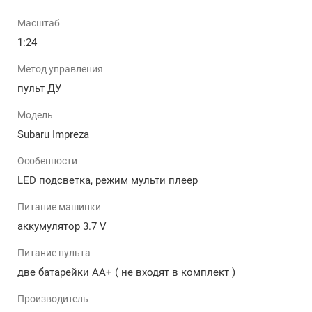
увлекательного приключения.
Яркие LED-Фары: Ночные гонки становятся еще
Масштаб
захватывающими благодаря интенсивному свету
1:24
LED-фар, делая ваш опыт еще более
реалистичным.
Метод управления
Режим Мультиплеера: Пригласите друзей на трек!
пульт ДУ
Данный режим позволяет разделить радость
гонок и соперничества, создавая неповторимые
Модель
моменты. А именно несколько игроков могут
Subaru Impreza
участвовать в совместном взаимодействии или
соревновании в рамках одной и той же игровой
Особенности
среды.
LED подсветка, режим мульти плеер
Минимальное сопротивление: использование
мягких и гибких колес снижает трение между
Питание машинки
автомобильными шинами и дорожным
аккумулятор 3.7 V
покрытием. Это дает возможность автомобилю
легко скользить, избегая нежелательного
Питание пульта
контакта со стенами, мебелью и другими
две батарейки АА+ ( не входят в комплект )
твердыми объектами.
Производитель
Плюсы дрифт-машины на радиоуправлении: