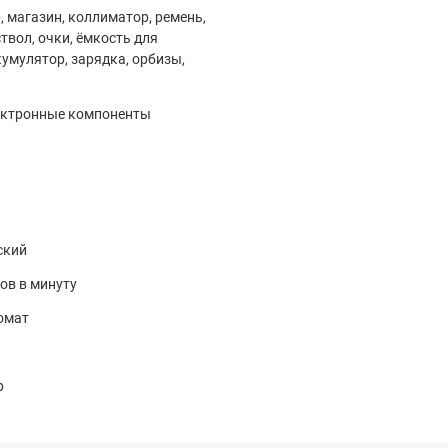
, магазин, коллиматор, ремень,
твол, очки, ёмкость для
кумулятор, зарядка, орбизы,
лектронные компоненты
ский
ов в минуту
омат
р