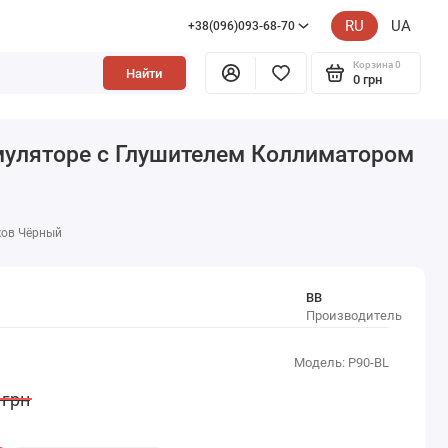
RU
UA
+38(096)093-68-70
Корзина
0
Найти
0 грн
муляторе с Глушителем Коллиматором
ков Чёрный
BB
Производитель
Модель: P90-BL
 грн