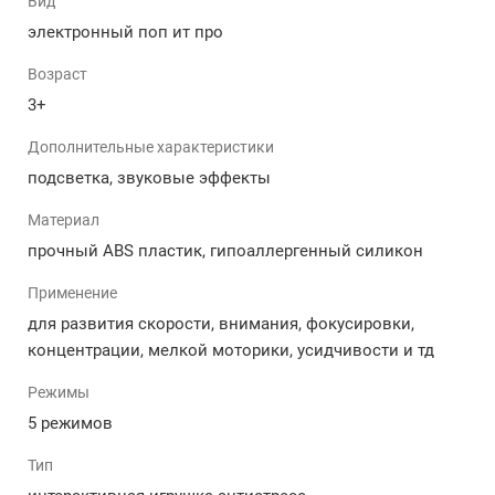
Вид
основных привлекательных элементов. В Украине вы
электронный поп ит про
нигде не найдете Поп Ит в форме дино, потому что
они есть только у нас. Вот некоторые особенности
Возраст
дизайна этой уникальной игрушки:
3+
Антистресс имеет форму милого - динозаврика.
Дополнительные характеристики
Он имеет выразительные глаза, нос, рот и
подсветка, звуковые эффекты
полностью передает характерные черты этого
популярного животного.
Материал
Выполнена в ярком цвете, которые придают ей
прочный ABS пластик, гипоаллергенный силикон
жизнерадостный и забавный облик.
Поверхность Динозавра Pop IT покрыта
Применение
множеством небольших пузырьков, создающих
для развития скорости, внимания, фокусировки,
уникальную тактильную текстуру. Эти пузыри не
концентрации, мелкой моторики, усидчивости и тд
только придают игрушке интересный внешний
вид, но и обеспечивают приятное ощущение при
Режимы
нажатии на них.
5 режимов
Динозаврик Pop IT Pro разработан с учетом
удобства использования. Он имеет
Тип
оптимальный размер и форму, чтобы легко