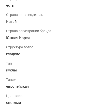
отвести взгляд? Эта большая шарнирная кукла Reborn
есть
создана, чтобы покорить с первого взгляда. Отправка
в день заказа, без предоплаты.
Страна производитель
Китай
Страна регистрации бренда
Южная Корея
Структура волос
гладкие
Тип
куклы
Типаж
европейская
Цвет волос
светлые