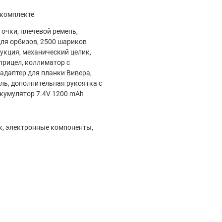
 комплекте
граешь — ты тренируешь:
 очки, плечевой ремень,
ля орбизов, 2500 шариков
рукция, механический целик,
 реалистичных баттлов.
прицел, коллиматор с
 адаптер для планки Вивера,
ль, дополнительная рукоятка с
дов.
кумулятор 7.4V 1200 mAh
етей.
оряются в воде и не вредят природе.
к, электронные компоненты,
ых автоматов.
льной баталии?
ай режим победы.