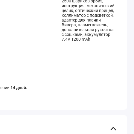
2500 шариков орбиз,
инструкция, механический
целик, оптический прицел,
коллиматор с подсветкой,
адаптер для планки
Вивера, пламегаситель,
дополнительная рукоятка
с сошками, аккумулятор
7.4V 1200 mAh
чении
14 дней.