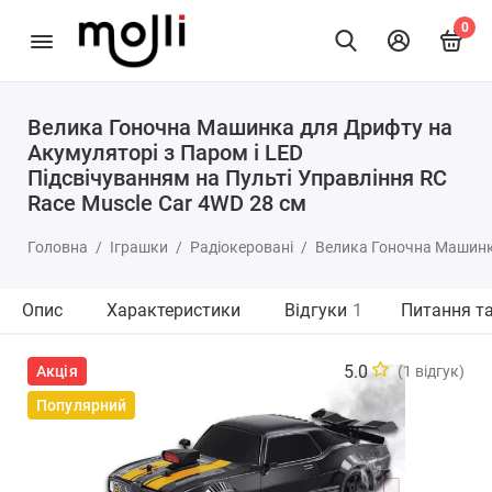
0
Велика Гоночна Машинка для Дрифту на
Акумуляторі з Паром і LED
Підсвічуванням на Пульті Управління RC
Race Muscle Car 4WD 28 см
Головна
Іграшки
Радіокеровані
Велика Гоночна Машинка
Опис
Характеристики
Відгуки
1
Питання та
5.0
Акція
(1 відгук)
Популярний