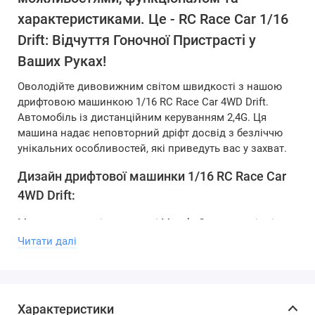
характеристиками. Це - RC Race Car 1/16
Drift: Відчуття Гоночної Пристрасті у
Ваших Руках!
Оволодійте дивовижним світом швидкості з нашою
дрифтовою машинкою 1/16 RC Race Car 4WD Drift.
Автомобіль із дистанційним керуванням 2,4G. Ця
машина надає неповторний дріфт досвід з безліччю
унікальних особливостей, які приведуть вас у захват.
Дизайн дрифтової машинки 1/16 RC Race Car
4WD Drift:
Машинка на радіокеруванні Muscle Car має стрімкі
лінії, що підкреслюють її гоночний характер.
Читати далі
Ергономічний дизайн надає автомобілю
аеродинамічного вигляду, що сприятливо впливає на
його продуктивність. Графічні елементи, вплетені в
дизайн, підкреслюють динамічність та агресивність
Характеристики