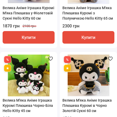
М'які іграшки
Велика Аніме Іграшка Куромі
Велика Аніме Іграшка М'яка
М'яка Плюшева у Фіолетовій
Плюшева Куромі з
Сукні Hello Kitty 60 см
Полуничкою Hello Kitty 65 см
Радіокеровані
1870 грн
2300 грн
2100 грн
Купити
Купити
Велика М'яка Аніме Іграшка
Велика М'яка Аніме Іграшка
Куромі Плюшева Чорно-Біла
Плюшева Куромі в Чорно
Hello Kitty 45 см
Золотій Сукні 60 см