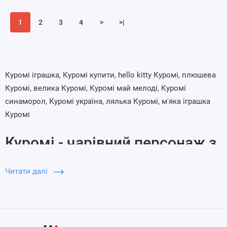
1
2
3
4
>
>|
Куромі іграшка, Куромі купити, hello kitty Куромі, плюшева
Куромі, велика Куромі, Куромі май мелоді, Куромі
синаморол, Куромі україна, лялька Куромі, м'яка іграшка
Куромі
Куромі - чарівний персонаж з
всесвіту Hello Kitty
Читати далі
Створений японською компанією Sanrio! Ця мила кицька з
великими блакитними очима та рожевими щічками стала
справжньою зіркою серед колекціонерів аніме-іграшок.