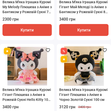
Велика М'яка Іграшка Куромі
Велика М'яка Іграшка Куромі
My Melody Плюшева з Аніме з
Гігант Май Мелоді із Аніме з
Бантиком у Рожевій Сукні 70
Бантиком у Рожевій Сукні 85
см
см
2300 грн
3400 грн
Купити
Купити
Велика М'яка Іграшка Куромі
Велика М'яка Іграшка Куромі
Гігант Плюшева з Аніме в
Гігант Плюшева з Аніме в
Рожевій Сукні Hello Kitty 100
Чорно Золотій Сукні 100 см
см
3400 грн
3120 грн
3400 грн