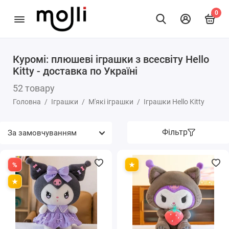
0
Куромі: плюшеві іграшки з всесвіту Hello
Для Самих Маленьких
Kitty - доставка по Україні
52 товару
Іграшкова Зброя
Головна
Іграшки
М'які іграшки
Іграшки Hello Kitty
Ігрові набори
Фільтр
Інтерактивні
Іспанські Ляльки
Коляски Для Ляльок
Ляльки Реборн